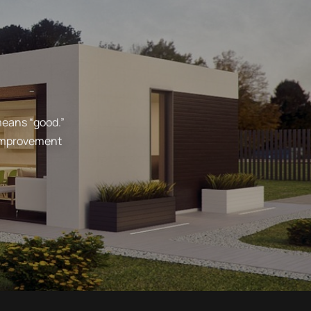
means “good.”
 improvement