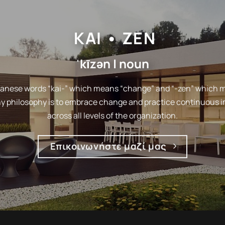
KAI • ZEN
ˈkīzən | noun
anese words “kai-” which means “change” and “-zen” which 
 philosophy is to embrace change and practice continuous
across all levels of the organization.
Επικοινωνήστε μαζί μας