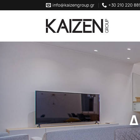
Skip
info@kaizengroup.gr
+30 210 220 88
to
content
Δ