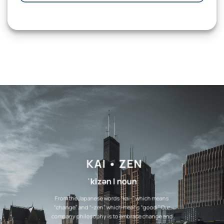
KAI • ZEN
ˈkīzən | noun
From the Japanese words “kai-” which means
“change” and “-zen” which means “good.” Our
company philosophy is to embrace change and