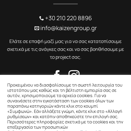
+30 210 220 8896
info@kaizengroup.gr
Ελάτε σε επαφή μαζί μας για να σας κατατοπίσουμε
σχετικά με τις ανάγκες σας και να σας βοηθήσουμε με
το project σας.
Προκειμένου να διασφαλίσουμε τη σωστή λειτουργία του
ιστοτόπου μας καθώς και τη βέλτιστη εμπειρία σας σε
αυτόν, χρησιμοποιούμε τα αρχεία cookies. Για να
συναινέσετε στην εγκατάσταση των cookies όλων των
παραπάνω κατηγοριών κάντε κλικ στο κουμπί
«Συμφωνώ». Εάν αλλάξετε γνώμη, κάντε κλικ στο «Αλλαγή
ρυθμίσεων» και κατόπιν αποθηκεύστε την επιλογή σας.
Περισσότερες πληροφορίες σχετικά με τα cookies και την
επεξεργασία των προσωπικών