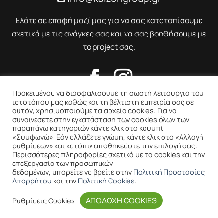
Ελάτε σε επαφή μαζί μας για να σας κατατοπίσουμε
σχετικά με τις ανάγκες σας και να σας βοηθήσουμε με
το project σας.
Προκειμένου να διασφαλίσουμε τη σωστή λειτουργία του
ιστοτόπου μας καθώς και τη βέλτιστη εμπειρία σας σε
αυτόν, χρησιμοποιούμε τα αρχεία cookies. Για να
συναινέσετε στην εγκατάσταση των cookies όλων των
παραπάνω κατηγοριών κάντε κλικ στο κουμπί
«Συμφωνώ». Εάν αλλάξετε γνώμη, κάντε κλικ στο «Αλλαγή
ρυθμίσεων» και κατόπιν αποθηκεύστε την επιλογή σας.
Περισσότερες πληροφορίες σχετικά με τα cookies και την
επεξεργασία των προσωπικών
δεδομένων, μπορείτε να βρείτε στην
Πολιτική Προστασίας
Απορρήτου
και την
Πολιτική Cookies
.
Copyright 2026 ©
KaizenGroup IKE
| All rights reserved
ΑΠΟΔΟΧΗ COOKIES
Ρυθμίσεις Cookies
Website and Premium Hosting by
ClickProject.gr